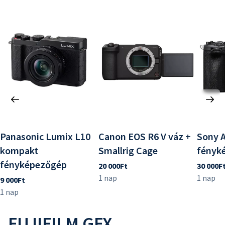
Panasonic Lumix L10
Canon EOS R6 V váz +
Sony A
kompakt
Smallrig Cage
fényk
fényképezőgép
FUJIFILM GFX