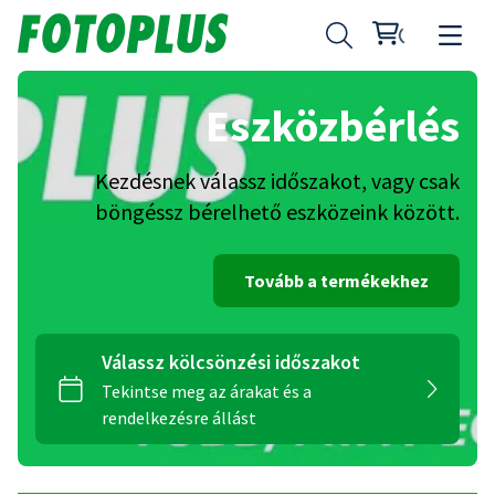
Eszközbérlés
Kezdésnek válassz időszakot, vagy csak
böngéssz bérelhető eszközeink között.
Tovább a termékekhez