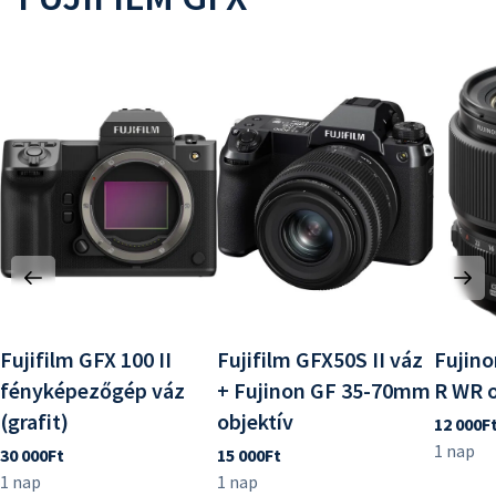
Fujifilm GFX 100 II
Fujifilm GFX50S II váz
Fujino
fényképezőgép váz
+ Fujinon GF 35-70mm
R WR o
(grafit)
objektív