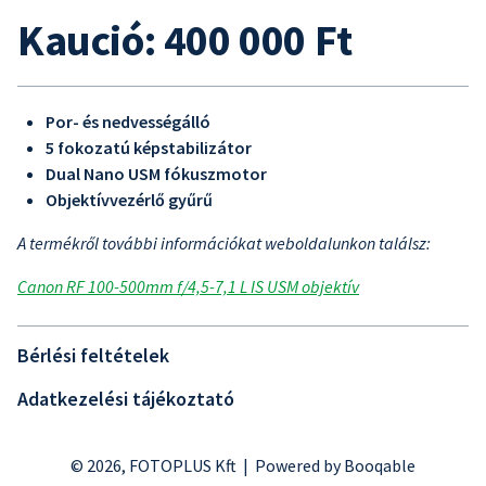
Kaució: 400 000 Ft
Por- és nedvességálló
5 fokozatú képstabilizátor
Dual Nano USM fókuszmotor
Objektívvezérlő gyűrű
A termékről további információkat weboldalunkon találsz:
Canon RF 100-500mm f/4,5-7,1 L IS USM objektív
Bérlési feltételek
Adatkezelési tájékoztató
© 2026, FOTOPLUS Kft |
Powered by Booqable