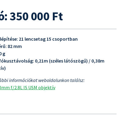
ó: 350 000 Ft
elépítése: 21 lencsetag 15 csoportban
rő: 82 mm
0 g
fókusztávolság: 0,21m (széles látószögű) / 0,38m
ív)
ábbi információkat weboldalunkon találsz:
mm f/2.8L IS USM objektív