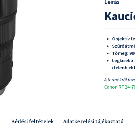
Leírás
Kauci
Objektív f
Szűrőátmé
Tömeg: 90
Legkisebb 
(teleobjekt
A termékről tov
Canon RF 24-70
Bérlési feltételek
Adatkezelési tájékoztató