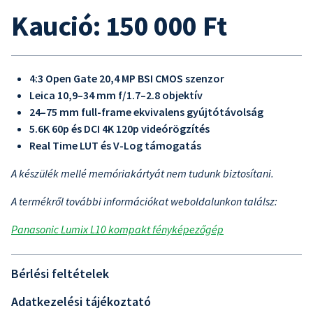
Kaució: 150 000 Ft
4:3 Open Gate 20,4 MP BSI CMOS szenzor
Leica 10,9–34 mm f/1.7–2.8 objektív
24–75 mm full-frame ekvivalens gyújtótávolság
5.6K 60p és DCI 4K 120p videórögzítés
Real Time LUT és V-Log támogatás
A készülék mellé memóriakártyát nem tudunk biztosítani.
A termékről további információkat weboldalunkon találsz:
Panasonic Lumix L10 kompakt fényképezőgép
Bérlési feltételek
Adatkezelési tájékoztató