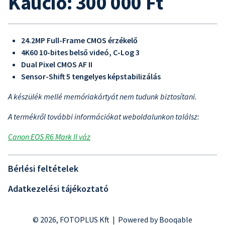
Kaució: 300 000 Ft
24.2MP Full-Frame CMOS érzékelő
4K60 10-bites belső videó, C-Log 3
Dual Pixel CMOS AF II
Sensor-Shift 5 tengelyes képstabilizálás
A készülék mellé memóriakártyát nem tudunk biztosítani.
A termékről további információkat weboldalunkon találsz:
Canon EOS R6 Mark II váz
Bérlési feltételek
Adatkezelési tájékoztató
© 2026, FOTOPLUS Kft |
Powered by Booqable