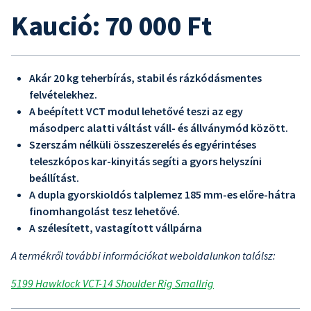
Kaució: 70 000 Ft
Akár 20 kg teherbírás, stabil és rázkódásmentes
felvételekhez.
A beépített VCT modul lehetővé teszi az egy
másodperc alatti váltást váll- és állványmód között.
Szerszám nélküli összeszerelés és egyérintéses
teleszkópos kar-kinyitás segíti a gyors helyszíni
beállítást.
A dupla gyorskioldós talplemez 185 mm-es előre-hátra
finomhangolást tesz lehetővé.
A szélesített, vastagított vállpárna
A termékről további információkat weboldalunkon találsz:
5199 Hawklock VCT-14 Shoulder Rig Smallrig