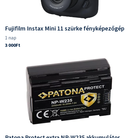
Fujifilm Instax Mini 11 szürke fényképezőgép
Patona Protect extra NP-W235 akkumulátor