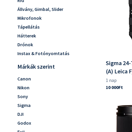
Fujifilm
RIG
Leica L
Akciókamera kiegészítők
Stúdióvakuk
Pentax & Ricoh
Fujifilm GFX
Állvány, Gimbal, Slider
Vakukioldók
Gimbal Camera
Fujifilm X
Mikrofonok
Lámpák
Arri PL
Fényformálók
Tápellátás
Lámpaállványok
Hátterek
Hordozható áramforrás
Drónok
Instax & Fotónyomtatás
Sigma 24-
Márkák szerint
(A) Leica 
Canon
Nikon
Sony
Sigma
DJI
Godox
Fuji