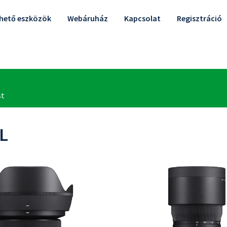
lhető eszközök
Webáruház
Kapcsolat
Regisztráció
 L