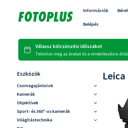
Információk
Bére
Belépés
Leica
Eszközök
Csomagajánlatok
Kezdő
Kamerák
Profi
Canon
Objektívek
Sony
Canon RF
Sport- és 360°-os kamerák
Nikon
Sony E
Akciókamerák
Világítástechnika
Panasonic
Nikon Z
360 fokos kamerák
Rendszervakuk