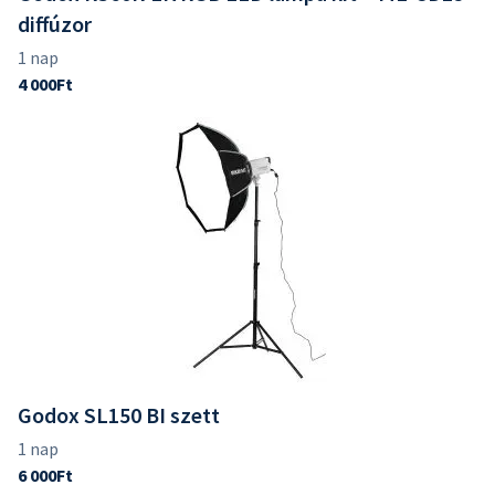
diffúzor
Godox SL150 BI szett