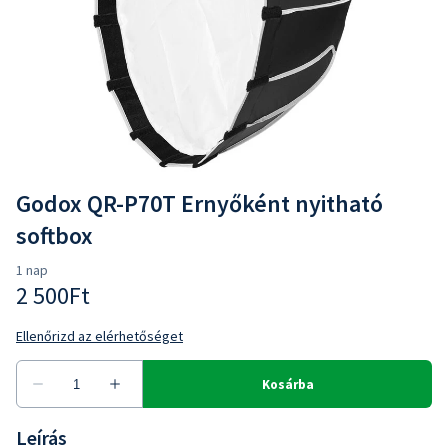
Godox QR-P70T Ernyőként nyitható
softbox
Leírás