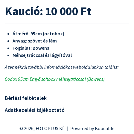
Kaució: 10 000 Ft
Átmérő: 95cm (octobox)
Anyag: szövet és fém
Foglalat: Bowens
Méhsejtráccsal és lágyítóval
A termékről további információkat weboldalunkon találsz:
Godox 95cm Ernyő softbox méhsejtráccsal (Bowens)
Bérlési feltételek
Adatkezelési tájékoztató
© 2026, FOTOPLUS Kft |
Powered by Booqable