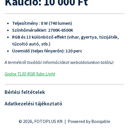
Kaució: 10 000 Ft
Teljesítmény : 8 W (740 lumen)
Színhőmérséklet: 2700K-6500K
RGB és 13 különböző effekt (vihar, gyertya, tüzijáték,
tűzoltó autó, stb.)
Üzemidő (teljes fényerőn): 120 perc
A termékről további információkat weboldalunkon találsz:
Godox TL30 RGB Tube Light
Bérlési feltételek
Adatkezelési tájékoztató
© 2026, FOTOPLUS Kft |
Powered by Booqable