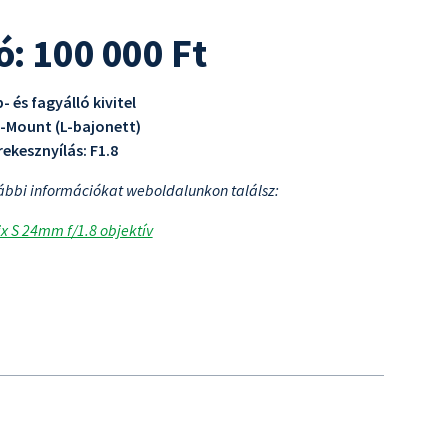
ó: 100 000 Ft
- és fagyálló kivitel
L-Mount (L-bajonett)
ekesznyílás: F1.8
ábbi információkat weboldalunkon találsz:
x S 24mm f/1.8 objektív