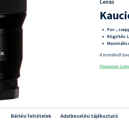
Leírás
Kauci
Por-, csepp
Rögzítés: 
Maximális r
A termékről tov
Panasonic Lumi
Bérlési feltételek
Adatkezelési tájékoztató