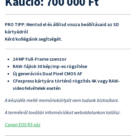
Kaució: 700 000 Ft
PRO TIPP: Mentsd el és állítsd vissza beállításaid az SD
kártyádról
Kérd kollégáink segítségét.
24 MP Full-Frame szenzor
RAW-fájlok 30 kép/mp-es rögzítése
Új generációs Dual Pixel CMOS AF
CFexpress kártyára történő rögzítés 4K vagy RAW-
videofelvételek esetén
A készülék mellé memóriakártyát nem tudunk biztosítani.
A termékről további információkat weboldalunkon találsz:
Canon EOS R3 váz