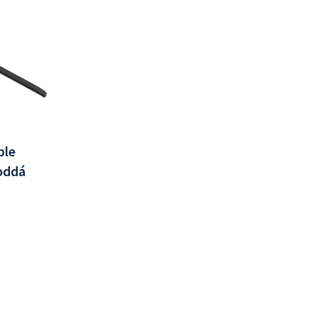
ble
poddá