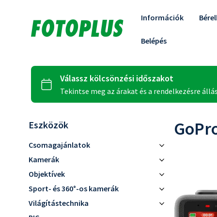
Információk
Bére
Belépés
GoPr
Eszközök
Csomagajánlatok
Kezdő
Kamerák
Profi
Canon
Objektívek
Sony
Canon RF
Sport- és 360°-os kamerák
Nikon
Sony E
Akciókamerák
Világítástechnika
Panasonic
Nikon Z
360 fokos kamerák
Rendszervakuk