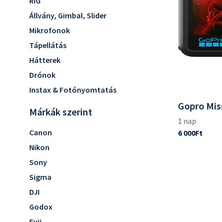
Fujifilm
RIG
Leica L
Akciókamera kiegészítők
Stúdióvakuk
Pentax & Ricoh
Fujifilm GFX
Állvány, Gimbal, Slider
Vakukioldók
Gimbal Camera
Fujifilm X
Mikrofonok
Lámpák
Arri PL
Fényformálók
Tápellátás
Lámpaállványok
Hátterek
Hordozható áramforrás
Drónok
Instax & Fotónyomtatás
Gopro Mis
Márkák szerint
Canon
Nikon
Sony
Sigma
DJI
Godox
Fuji