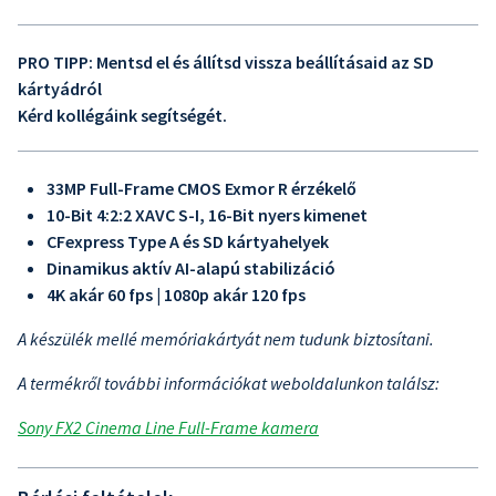
PRO TIPP: Mentsd el és állítsd vissza beállításaid az SD
kártyádról
Kérd kollégáink segítségét.
33MP Full-Frame CMOS Exmor R érzékelő
10-Bit 4:2:2 XAVC S-I, 16-Bit nyers kimenet
CFexpress Type A és SD kártyahelyek
Dinamikus aktív AI-alapú stabilizáció
4K akár 60 fps | 1080p akár 120 fps
A készülék mellé memóriakártyát nem tudunk biztosítani.
A termékről további információkat weboldalunkon találsz:
Sony FX2 Cinema Line Full-Frame kamera