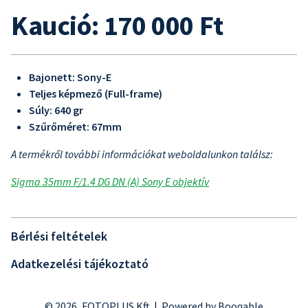
Kaució: 170 000 Ft
Bajonett: Sony-E
Teljes képmező (Full-frame)
Súly: 640 gr
Szűrőméret: 67mm
A termékről további információkat weboldalunkon találsz:
Sigma 35mm F/1.4 DG DN (A) Sony E objektív
Bérlési feltételek
Adatkezelési tájékoztató
© 2026, FOTOPLUS Kft |
Powered by Booqable