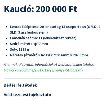
Kaució: 200 000 Ft
Lencse felépítése: 20 lencsetag 15 csoportban (6 FLD, 2
SLD, 3 aszférikus elem)
Lamellák száma: 11 (lekerekített rekesz)
Szűrő mérete: φ77 mm
Súly: 1335 g
Méretek (átmérő × hossz): φ90.6mm × 207.0mm
A termékről további információkat weboldalunkon találsz:
Sigma 70-200mm f/2.8 DG DN (S) Sony F/SE objektív
Bérlési feltételek
Adatkezelési tájékoztató