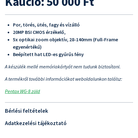
Kaució: 50 000 Ft
Por, törés, ütés, fagy és vízálló
20MP BSI CMOS érzékelő,
5x optikai zoom objektív, 28-140mm (Full-Frame
egyenértékű)
Beépített hat LED-es gyűrűs fény
A készülék mellé memóriakártyát nem tudunk biztosítani.
A termékről további információkat weboldalunkon találsz:
Pentax WG-8 zöld
Bérlési feltételek
Adatkezelési tájékoztató