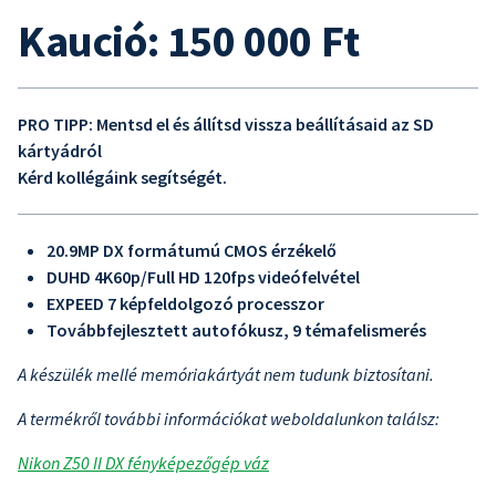
Kaució: 150 000 Ft
PRO TIPP: Mentsd el és állítsd vissza beállításaid az SD
kártyádról
Kérd kollégáink segítségét.
20.9MP DX formátumú CMOS érzékelő
DUHD 4K60p/Full HD 120fps videófelvétel
EXPEED 7 képfeldolgozó processzor
Továbbfejlesztett autofókusz, 9 témafelismerés
A készülék mellé memóriakártyát nem tudunk biztosítani.
A termékről további információkat weboldalunkon találsz:
Nikon Z50 II DX fényképezőgép váz