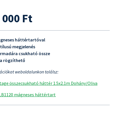
 000 Ft
ágneses háttértartóval
tílusú megjelenés
armadára csukható össze
a rögzíthető
mációkat weboldalunkon találsz:
ntage összecsukható háttér 1.5x2.1m Dohány/Oliva
 LB1120 mágneses háttértart