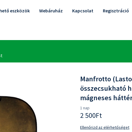
lhető eszközök
Webáruház
Kapcsolat
Regisztráció
Manfrotto (Lasto
összecsukható h
mágneses háttér