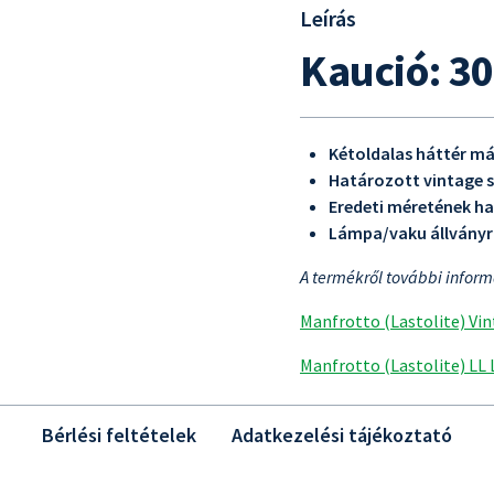
Leírás
Kaució: 30
Kétoldalas háttér m
Határozott vintage s
Eredeti méretének h
Lámpa/vaku állványr
A termékről további infor
Manfrotto (Lastolite) Vi
Manfrotto (Lastolite) LL
Bérlési feltételek
Adatkezelési tájékoztató