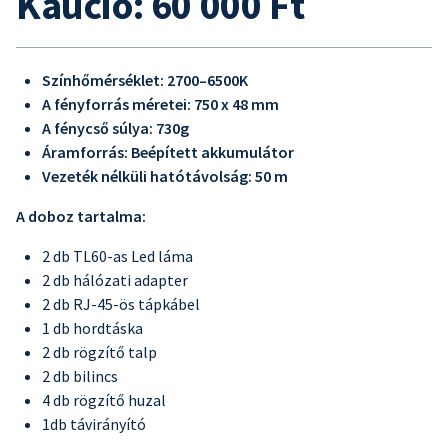
Kaució: 60 000 Ft
Színhőmérséklet: 2700–6500K
A fényforrás méretei: 750 x 48 mm
A fénycső súlya: 730g
Áramforrás: Beépített akkumulátor
Vezeték nélküli hatótávolság: 50 m
A doboz tartalma:
2 db TL60-as Led láma
2 db hálózati adapter
2 db RJ-45-ös tápkábel
1 db hordtáska
2 db rögzítő talp
2 db bilincs
4 db rögzítő huzal
1db távirányító