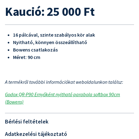
Kaució: 25 000 Ft
16 pálcával, szinte szabályos kör alak
Nyitható, könnyen összeállítható
Bowens csatlakozás
Méret: 90 cm
A termékről további információkat weboldalunkon találsz:
Godox QR-P90 Ernyőként nyitható parabola softbox 90cm
(Bowens)
Bérlési feltételek
Adatkezelési tájékoztató