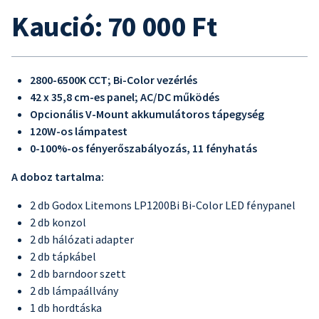
Kaució: 70 000 Ft
2800-6500K CCT; Bi-Color vezérlés
42 x 35,8 cm-es panel; AC/DC működés
Opcionális V-Mount akkumulátoros tápegység
120W-os lámpatest
0-100%-os fényerőszabályozás, 11 fényhatás
A doboz tartalma:
2 db Godox Litemons LP1200Bi Bi-Color LED fénypanel
2 db konzol
2 db hálózati adapter
2 db tápkábel
2 db barndoor szett
2 db lámpaállvány
1 db hordtáska