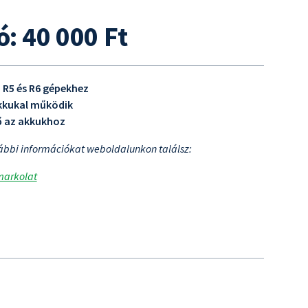
: 40 000 Ft
R5 és R6 gépekhez
kkukal működik
ő az akkukhoz
ábbi információkat weboldalunkon találsz:
markolat