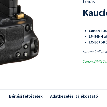
Leírás
Kaució
Canon EOS 
LP-E6NH a
LC-E6 tölt
A termékről tov
Canon BR-R10 
Bérlési feltételek
Adatkezelési tájékoztató